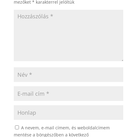
mezőket
*
karakterrel jelöltük
A nevem, e-mail címem, és weboldalcímem
mentése a böngészőben a következő