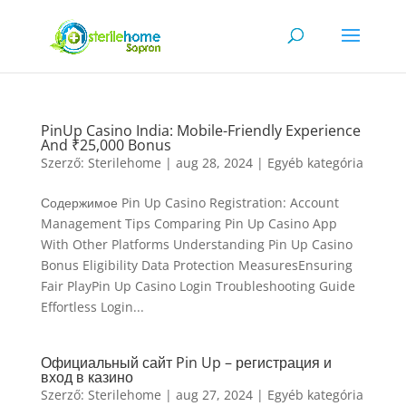
PinUp Casino India: Mobile-Friendly Experience
And ₹25,000 Bonus
Szerző:
Sterilehome
|
aug 28, 2024
|
Egyéb kategória
Содержимое Pin Up Casino Registration: Account
Management Tips Comparing Pin Up Casino App
With Other Platforms Understanding Pin Up Casino
Bonus Eligibility Data Protection MeasuresEnsuring
Fair PlayPin Up Casino Login Troubleshooting Guide
Effortless Login...
Официальный сайт Pin Up – регистрация и
вход в казино
Szerző:
Sterilehome
|
aug 27, 2024
|
Egyéb kategória