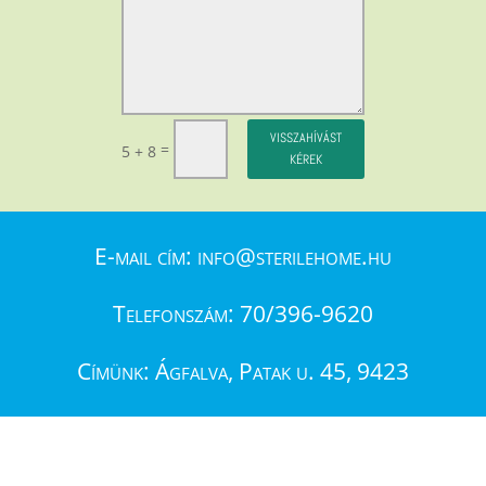
VISSZAHÍVÁST
=
5 + 8
KÉREK
E-mail cím: info@sterilehome.hu
Telefonszám:
70/396-9620
Címünk: Ágfalva, Patak u. 45, 9423