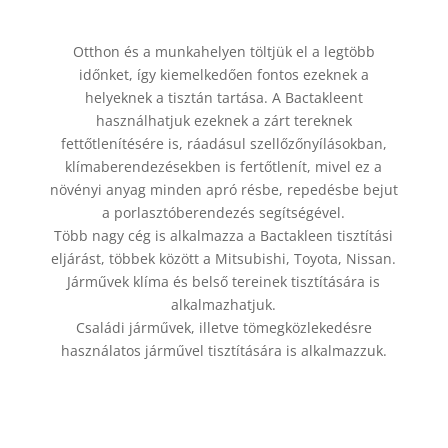
Otthon és a munkahelyen töltjük el a legtöbb
időnket, így kiemelkedően fontos ezeknek a
helyeknek a tisztán tartása. A Bactakleent
használhatjuk ezeknek a zárt tereknek
fettőtlenítésére is, ráadásul szellőzőnyílásokban,
klímaberendezésekben is fertőtlenít, mivel ez a
növényi anyag minden apró résbe, repedésbe bejut
a porlasztóberendezés segítségével.
Több nagy cég is alkalmazza a Bactakleen tisztítási
eljárást, többek között a Mitsubishi, Toyota, Nissan.
Járművek klíma és belső tereinek tisztítására is
alkalmazhatjuk.
Családi járművek, illetve tömegközlekedésre
használatos járművel tisztítására is alkalmazzuk.