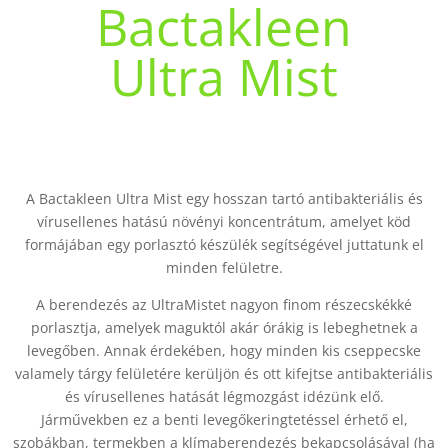
Bactakleen
Ultra Mist
A Bactakleen Ultra Mist egy hosszan tartó antibakteriális és
vírusellenes hatású növényi koncentrátum, amelyet köd
formájában egy porlasztó készülék segítségével juttatunk el
minden felületre.
A berendezés az UltraMistet nagyon finom részecskékké
porlasztja, amelyek maguktól akár órákig is lebeghetnek a
levegőben. Annak érdekében, hogy minden kis cseppecske
valamely tárgy felületére kerüljön és ott kifejtse antibakteriális
és vírusellenes hatását légmozgást idézünk elő.
Járművekben ez a benti levegőkeringtetéssel érhető el,
szobákban, termekben a klímaberendezés bekapcsolásával (ha