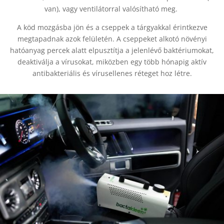
van), vagy ventilátorral valósítható meg.
A köd mozgásba jön és a cseppek a tárgyakkal érintkezve
megtapadnak azok felületén. A cseppeket alkotó növényi
hatóanyag percek alatt elpusztítja a jelenlévő baktériumokat,
deaktiválja a vírusokat, miközben egy több hónapig aktív
antibakteriális és vírusellenes réteget hoz létre.