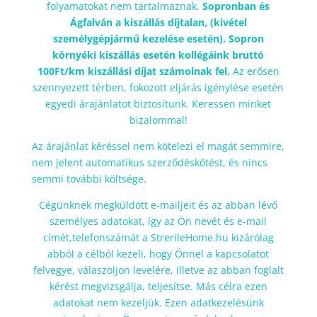
folyamatokat nem tartalmaznak.
Sopronban és
Ágfalván a kiszállás díjtalan, (kivétel
személygépjármű kezelése esetén). Sopron
környéki kiszállás esetén kollégáink bruttó
100Ft/km kiszállási díjat számolnak fel.
Az erősen
szennyezett térben, fokozott eljárás igénylése esetén
egyedi árajánlatot biztosítunk. Keressen minket
bizalommal!
Az árajánlat kéréssel nem kötelezi el magát semmire,
nem jelent automatikus szerződéskötést, és nincs
semmi további költsége.
Cégünknek megküldött e-mailjeit és az abban lévő
személyes adatokat, így az Ön nevét és e-mail
címét,telefonszámát a StrerileHome.hu kizárólag
abból a célból kezeli, hogy Önnel a kapcsolatot
felvegye, válaszoljon levelére, illetve az abban foglalt
kérést megvizsgálja, teljesítse. Más célra ezen
adatokat nem kezeljük. Ezen adatkezelésünk