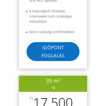
órát vesz igénybe.
A helyiségből állatokat,
növényeket nem szükséges
eltávolítani
Nincs szükség szellőztetésre
IDŐPONT
FOGLALÁS
35 m²
-ig
17.500
Ft