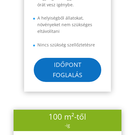
órát vesz igénybe.
A helyiségből állatokat,
növényeket nem szükséges
eltávolítani
Nincs szükség szellőztetésre
IDŐPONT
FOGLALÁS
100 m²-től
-ig