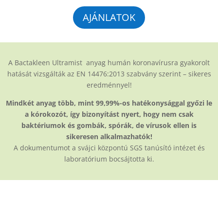
AJÁNLATOK
A Bactakleen Ultramist anyag humán koronavírusra gyakorolt
hatását vizsgálták az EN 14476:2013 szabvány szerint – sikeres
eredménnyel!
Mindkét anyag több, mint 99,99%-os hatékonysággal győzi le
a kórokozót, így bizonyítást nyert, hogy nem csak
baktériumok és gombák, spórák, de vírusok ellen is
sikeresen alkalmazhatók!
A dokumentumot a svájci központú SGS tanúsító intézet és
laboratórium bocsájtotta ki.