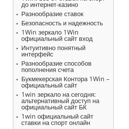
до интернет-казино
Разнообразие ставок
Безопасность и надежность
1Win зеркало 1Win
официальный сайт вход
Интуитивно понятный
интерфейс
Разнообразие способов
пополнения счета
Букмекерская Контора 1Win –
официальный сайт
1win зеркало на сегодня:
альтернативный доступ на
официальный сайт БК
1win официальный сайт
ставки на спорт онлайн