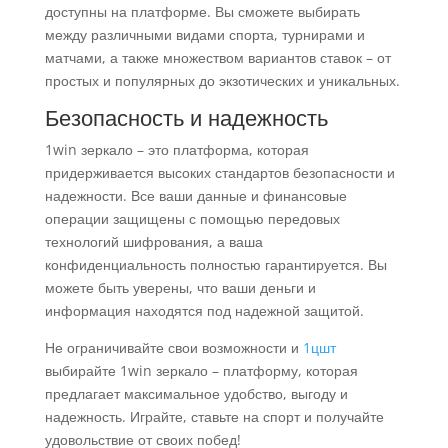
доступны на платформе. Вы сможете выбирать
между различными видами спорта, турнирами и
матчами, а также множеством вариантов ставок – от
простых и популярных до экзотических и уникальных.
Безопасность и надежность
1win зеркало – это платформа, которая
придерживается высоких стандартов безопасности и
надежности. Все ваши данные и финансовые
операции защищены с помощью передовых
технологий шифрования, а ваша
конфиденциальность полностью гарантируется. Вы
можете быть уверены, что ваши деньги и
информация находятся под надежной защитой.
Не ограничивайте свои возможности и
1цшт
выбирайте 1win зеркало – платформу, которая
предлагает максимальное удобство, выгоду и
надежность. Играйте, ставьте на спорт и получайте
удовольствие от своих побед!