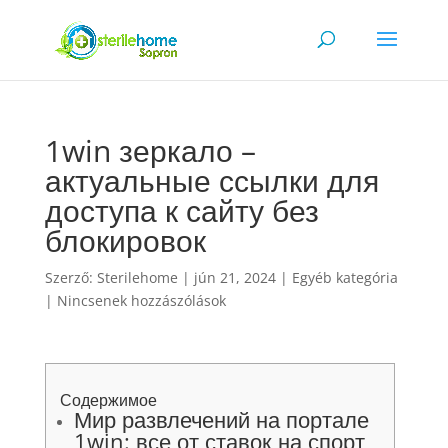
1win зеркало –
актуальные ссылки для
доступа к сайту без
блокировок
Szerző:
Sterilehome
|
jún 21, 2024
|
Egyéb kategória
|
Nincsenek hozzászólások
Содержимое
Мир развлечений на портале
1win: все от ставок на спорт