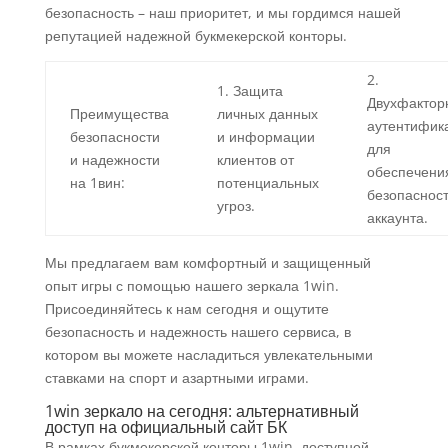
безопасность – наш приоритет, и мы гордимся нашей
репутацией надежной букмекерской конторы.
2.
1. Защита
Двухфактор
Преимущества
личных данных
аутентифик
безопасности
и информации
для
и надежности
клиентов от
обеспечени
на 1вин:
потенциальных
безопаснос
угроз.
аккаунта.
Мы предлагаем вам комфортный и защищенный
опыт игры с помощью нашего зеркала 1win.
Присоединяйтесь к нам сегодня и ощутите
безопасность и надежность нашего сервиса, в
котором вы можете насладиться увлекательными
ставками на спорт и азартными играми.
1win зеркало на сегодня: альтернативный
доступ на официальный сайт БК
В рамках букмекерской конторы 1win, доступной