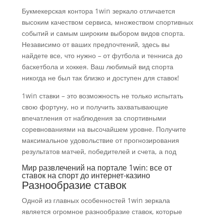
Букмекерская контора 1win зеркало отличается
высоким качеством сервиса, множеством спортивных
событий и самым широким выбором видов спорта.
Независимо от ваших предпочтений, здесь вы
найдете все, что нужно – от футбола и тенниса до
баскетбола и хоккея. Ваш любимый вид спорта
никогда не был так близко и доступен для ставок!
1win ставки – это возможность не только испытать
свою фортуну, но и получить захватывающие
впечатления от наблюдения за спортивными
соревнованиями на высочайшем уровне. Получите
максимальное удовольствие от прогнозирования
результатов матчей, победителей и счета, а под
Мир развлечений на портале 1win: все от
ставок на спорт до интернет-казино
Разнообразие ставок
Одной из главных особенностей 1win зеркала
является огромное разнообразие ставок, которые