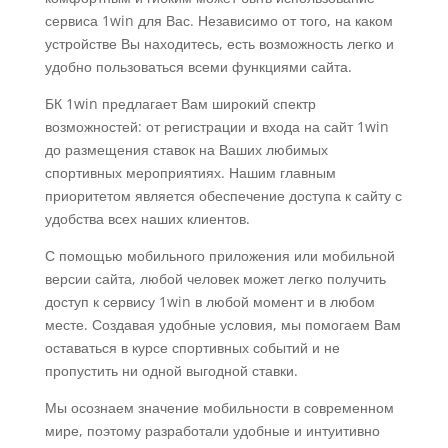
сервиса 1win для Вас. Независимо от того, на каком
устройстве Вы находитесь, есть возможность легко и
удобно пользоваться всеми функциями сайта.
БК 1win предлагает Вам широкий спектр
возможностей: от регистрации и входа на сайт 1win
до размещения ставок на Ваших любимых
спортивных мероприятиях. Нашим главным
приоритетом является обеспечение доступа к сайту с
удобства всех наших клиентов.
С помощью мобильного приложения или мобильной
версии сайта, любой человек может легко получить
доступ к сервису 1win в любой момент и в любом
месте. Создавая удобные условия, мы помогаем Вам
оставаться в курсе спортивных событий и не
пропустить ни одной выгодной ставки.
Мы осознаем значение мобильности в современном
мире, поэтому разработали удобные и интуитивно