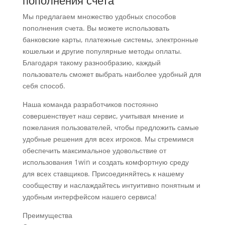
пополнения счета
Мы предлагаем множество удобных способов
пополнения счета. Вы можете использовать
банковские карты, платежные системы, электронные
кошельки и другие популярные методы оплаты.
Благодаря такому разнообразию, каждый
пользователь сможет выбрать наиболее удобный для
себя способ.
Наша команда разработчиков постоянно
совершенствует наш сервис, учитывая мнение и
пожелания пользователей, чтобы предложить самые
удобные решения для всех игроков. Мы стремимся
обеспечить максимальное удовольствие от
использования 1win и создать комфортную среду
для всех ставщиков. Присоединяйтесь к нашему
сообществу и наслаждайтесь интуитивно понятным и
удобным интерфейсом нашего сервиса!
Преимущества