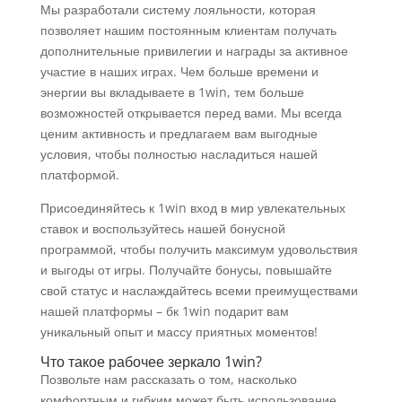
Мы разработали систему лояльности, которая
позволяет нашим постоянным клиентам получать
дополнительные привилегии и награды за активное
участие в наших играх. Чем больше времени и
энергии вы вкладываете в 1win, тем больше
возможностей открывается перед вами. Мы всегда
ценим активность и предлагаем вам выгодные
условия, чтобы полностью насладиться нашей
платформой.
Присоединяйтесь к 1win вход в мир увлекательных
ставок и воспользуйтесь нашей бонусной
программой, чтобы получить максимум удовольствия
и выгоды от игры. Получайте бонусы, повышайте
свой статус и наслаждайтесь всеми преимуществами
нашей платформы – бк 1win подарит вам
уникальный опыт и массу приятных моментов!
Что такое рабочее зеркало 1win?
Позвольте нам рассказать о том, насколько
комфортным и гибким может быть использование