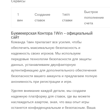
Сервисы
Быстрое
1
Создание
1win
пополнение
вин
ставок
ставки
счета
Букмекерская Контора 1Win – официальный
сайт
Команда 1вин прилагает все усилия, чтобы
обеспечить максимальную безопасность и
надежность своих игроков. Мы используем
передовые технологии безопасности для защиты
данных, устанавливаем двухфакторную
аутентификацию для дополнительного обеспечения
безопасности вашего аккаунта и предлагаем полную
анонимность при регистрации и игре.
Уделяя внимание каждой детали, мы создаем
надежную платформу для ставок, где вы можете
наслаждаться азартом, зная, что ваш опыт игры
останется конфиденциальным и безопасным. Ваша