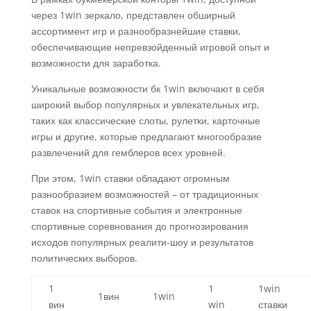
через 1win зеркало, представлен обширный
ассортимент игр и разнообразнейшие ставки,
обеспечивающие непревзойденный игровой опыт и
возможности для заработка.
Уникальные возможности бк 1win включают в себя
широкий выбор популярных и увлекательных игр,
таких как классические слоты, рулетки, карточные
игры и другие, которые предлагают многообразие
развлечений для гемблеров всех уровней.
При этом, 1win ставки обладают огромным
разнообразием возможностей – от традиционных
ставок на спортивные события и электронные
спортивные соревнования до прогнозирования
исходов популярных реалити-шоу и результатов
политических выборов.
1
1
1win
1вин
1win
вин
win
ставки