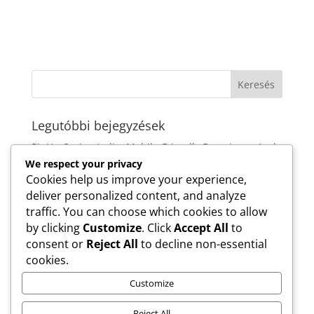
Legutóbbi bejegyzések
PinUp Casino India: Mobile-Friendly Experience And
₹25,000 Bonus
We respect your privacy
Cookies help us improve your experience,
Официальный сайт Pin Up – регистрация и вход в
deliver personalized content, and analyze
казино
traffic. You can choose which cookies to allow
Fortune Tiger – Jogo Do Tigre Online
by clicking
Customize
. Click
Accept All
to
Пин Ап казино — официальный сайт Pin Up
consent or
Reject All
to decline non-essential
cookies.
1win официальный сайт – Обзор и зеркало для входа
на 1вин
Customize
Reject All