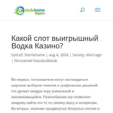
Какой слот выигрышный
Водка Казино?
Szerző:
Sterilehome
|
aug 4, 2024
|
Society, Marriage
|
Nincsenek hozzászólások
Во-первых, пользователи могут наслаждаться
широким выбором тематик и графических решений,
что делает каждую игру уникальной и
запоминающейся. Разнообразие игр позволяет
каждому найти что-то по своему вкусу и интересам.
Во-вторых, наличие продвинутых бонусных систем и