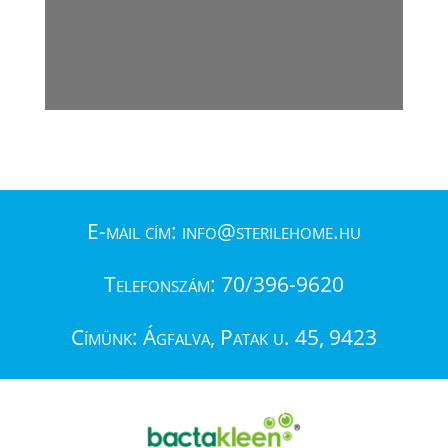
E-mail cím: info@sterilehome.hu
Telefonszám:
70/396-9620
Címünk: Ágfalva, Patak u. 45, 9423